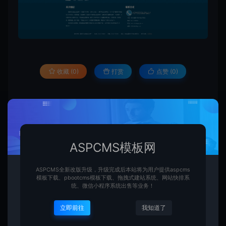
收藏 (0)
打赏
点赞 (
0
)
ASPCMS模板网的模板资源部分为原创资源，部分为网络采集，如果有素材
侵权，请联系我们QQ:5247864！核实后我们将会下架！
ASPCMS模板网
ASPCMS模板网
ASPCMS
Aspcms蓝色五金压铸
https://www.aspcms.com.cn/1230.html
ASPCMS全新改版升级，升级完成后本站将为用户提供aspcms
模板下载、pbootcms模板下载、拖拽式建站系统、网站快排系
统、微信小程序系统出售等业务！
压铸
立即前往
我知道了