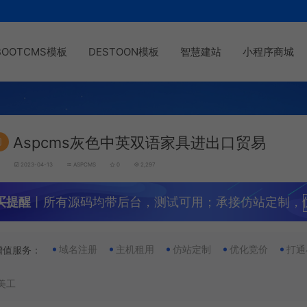
BOOTCMS模板
DESTOON模板
智慧建站
小程序商城
Aspcms灰色中英双语家具进出口贸易
门
g
2023-04-13
ASPCMS
0
2,297
买提醒
丨所有源码均带后台，测试可用；承接仿站定制，
域名注册
主机租用
仿站定制
优化竞价
打通
增值服务：
美工