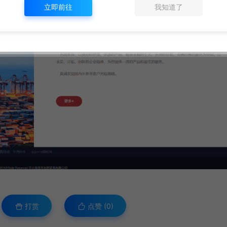
立即前往
我知道了
打赏
点赞 (
0
)