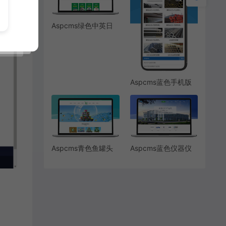
Aspcms绿色中英日
三语肠衣食品
Aspcms蓝色手机版
Aspcms青色鱼罐头
Aspcms蓝色仪器仪
食品模板
表电子设备