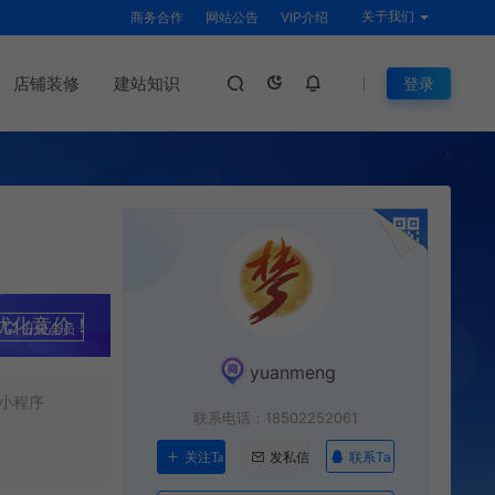
关于我们
商务合作
网站公告
VIP介绍
店铺装修
建站知识
登录
优化竞价！
升级会员
yuanmeng
小程序
联系电话：18502252061
联系Ta
关注Ta
发私信