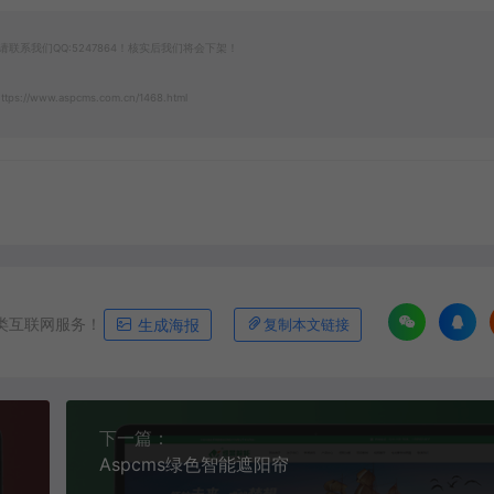
系我们QQ:5247864！核实后我们将会下架！
ttps://www.aspcms.com.cn/1468.html
类互联网服务！
生成海报
复制本文链接
下一篇：
Aspcms绿色智能遮阳帘