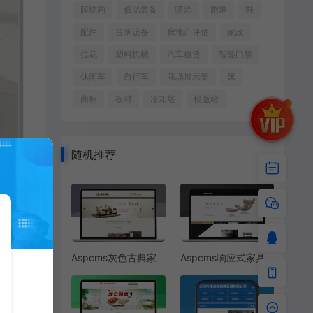
膜结构
低温装备
喷涂
跑道
鞋
配件
音响设备
房地产评估
家政
拉花
塑料机械
汽车租赁
智能门禁
休闲车
自行车
商场展示架
床
商标
板材
冷却塔
模版站
随机推荐
Aspcms灰色古典家
Aspcms响应式家具
具
家居网站模板