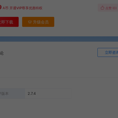
9
A币
开通VIP尊享优惠特权
点赞 (
0
)
立即下载
升级会员
立即咨
论
序版本
2.7.4