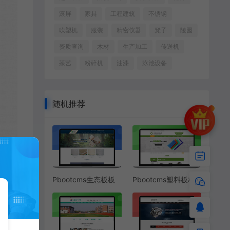
滚屏
家具
工程建筑
不锈钢
吹塑机
服装
精密仪器
凳子
陵园
资质查询
木材
生产加工
传送机
茶艺
粉碎机
油漆
泳池设备
随机推荐
Pbootcms生态板板
Pbootcms塑料板材
材木材网站模板
PVC板材网站模板