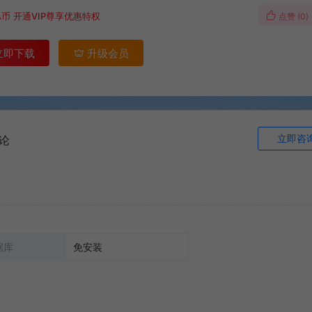
A币
开通VIP尊享优惠特权
点赞 (
0
)
立即下载
升级会员
立即咨
论
据库
免安装