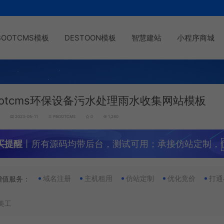
BOOTCMS模板
DESTOON模板
智慧建站
小程序商城
ootcms环保设备污水处理雨水收集网站模板
g
2023-05-11
PBOOTCMS
0
1,280
买提醒
丨所有源码均带后台，测试可用；承接仿站定制，
域名注册
主机租用
仿站定制
优化竞价
打通
增值服务：
美工