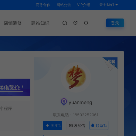
关于我们
商务合作
网站公告
VIP介绍
店铺装修
建站知识
登录
优化竞价！
升级会员
yuanmeng
小程序
联系电话：18502252061
联系Ta
关注Ta
发私信