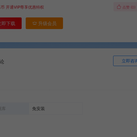
A币
开通VIP尊享优惠特权
点赞 (
0
)
立即下载
升级会员
立即咨
论
据库
免安装