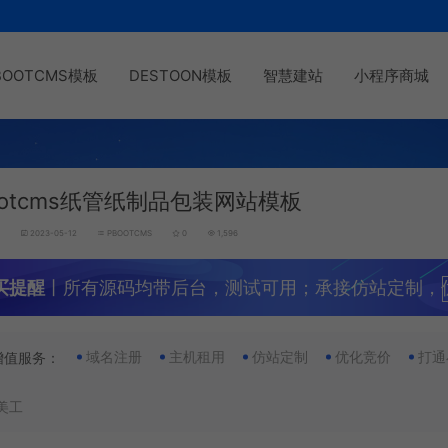
BOOTCMS模板
DESTOON模板
智慧建站
小程序商城
ootcms纸管纸制品包装网站模板
g
2023-05-12
PBOOTCMS
0
1,596
买提醒
丨所有源码均带后台，测试可用；承接仿站定制，
域名注册
主机租用
仿站定制
优化竞价
打通
增值服务：
美工