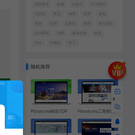
酒店家具
盆栽
出版社
注水旗杆
培训室
珠宝
轴承
风水
家装
家政
注塑
起重机
新闻
图片展示
自动翻译
涂料
健身器材
校具
供水
开槽机
鞋子
随机推荐
Pbootcms响应式环
Pbootcms工商财税
保新能源电力系统网
网站模板
站源码