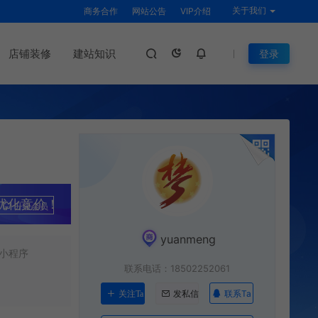
关于我们
商务合作
网站公告
VIP介绍
店铺装修
建站知识
登录
优化竞价！
升级会员
yuanmeng
小程序
联系电话：18502252061
联系Ta
关注Ta
发私信