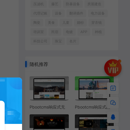
压滤机
藤艺
防暴设备
房屋建造
代理记账
设备
翻译插件
电力设备
陶瓷
美食
儿童
婚纱
穿衣镜
培训室
民宿
电镀
APP
种植
科技公司
珠宝
名片
随机推荐
Pbootcms响应式无
Pbootcms响应式品
人机公司网站模板
牌设计广告策划网站
源码