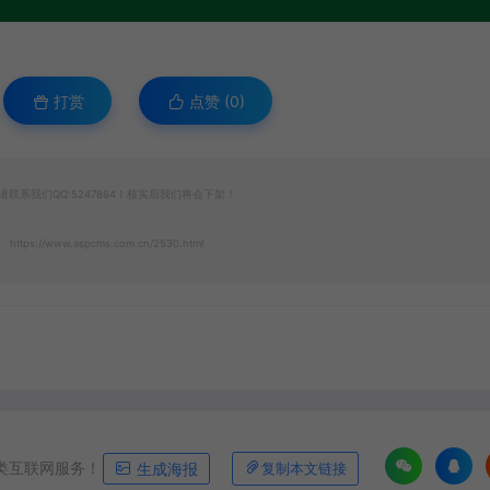
打赏
点赞 (
0
)
系我们QQ:5247864！核实后我们将会下架！
https://www.aspcms.com.cn/2530.html
类互联网服务！
生成海报
复制本文链接