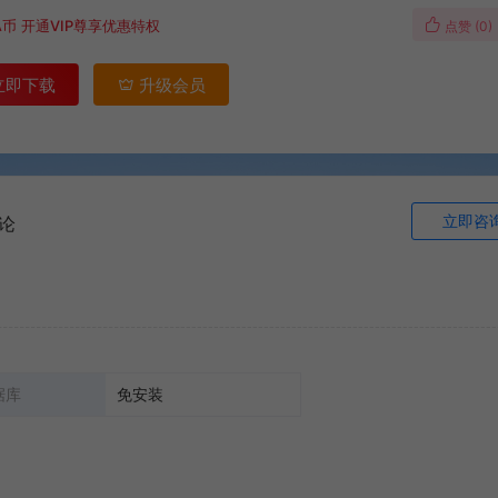
A币
开通VIP尊享优惠特权
点赞 (
0
)
立即下载
升级会员
立即咨
论
据库
免安装