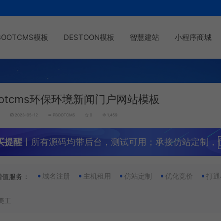
BOOTCMS模板
DESTOON模板
智慧建站
小程序商城
ootcms环保环境新闻门户网站模板
g
2023-05-12
PBOOTCMS
0
1,459
买提醒
丨所有源码均带后台，测试可用；承接仿站定制，
域名注册
主机租用
仿站定制
优化竞价
打通
增值服务：
美工