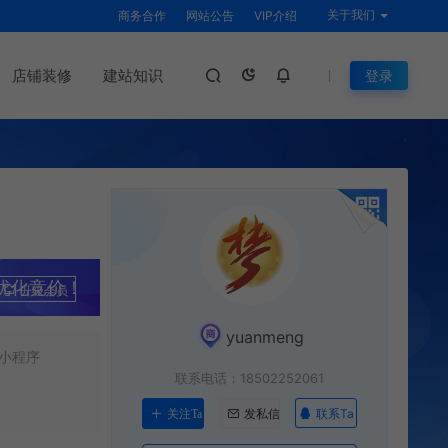
关于我们
商务合作
网站公告
VIP介绍
店铺装修
建站知识
登录
优化竞价！
升级会员
yuanmeng
小程序
联系电话：18502252061
联系Ta
关注Ta
发私信