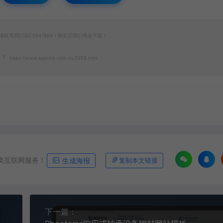
系我们QQ:5247864！核实后我们将会下架！
https://www.aspcms.com.cn/3358.html
类互联网服务！
生成海报
复制本文链接
下一篇：