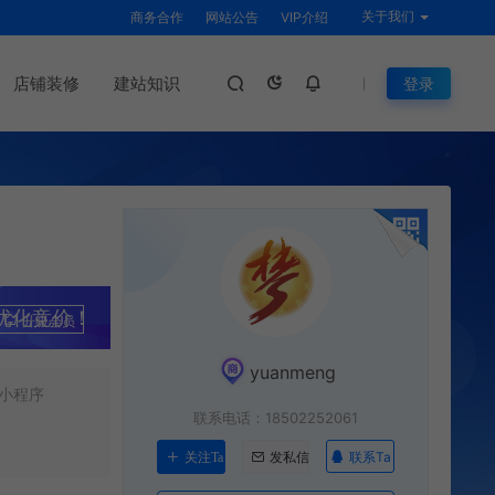
关于我们
商务合作
网站公告
VIP介绍
店铺装修
建站知识
登录
优化竞价！
升级会员
yuanmeng
小程序
联系电话：18502252061
联系Ta
关注Ta
发私信