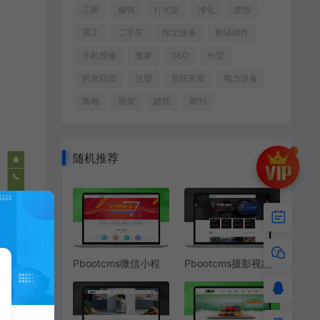
工商
服饰
灯光架
净化
度假
重工
二手车
除尘设备
翻译插件
手机维修
搬家
GEO
外贸
药食同源
注塑
系统开发
电力设备
墓地
展架
建筑
期刊
随机推荐
Pbootcms微信小程
Pbootcms摄影视频
序定制开发招商网站
制作MG动画网站模板
模板