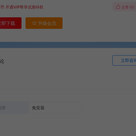
A币
开通VIP尊享优惠特权
点赞 (
0
)
立即下载
升级会员
立即咨
论
据库
免安装