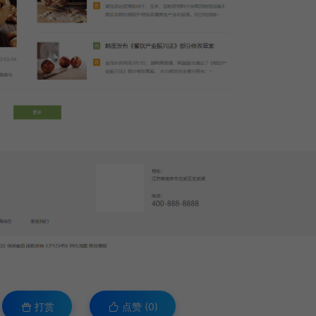
打赏
点赞 (
0
)