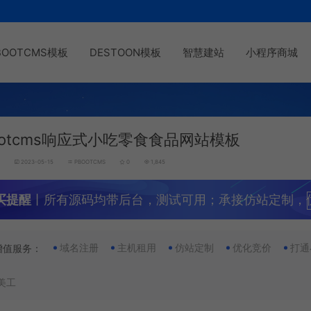
BOOTCMS模板
DESTOON模板
智慧建站
小程序商城
ootcms响应式小吃零食食品网站模板
g
2023-05-15
PBOOTCMS
0
1,845
买提醒
丨所有源码均带后台，测试可用；承接仿站定制，
域名注册
主机租用
仿站定制
优化竞价
打通
增值服务：
美工