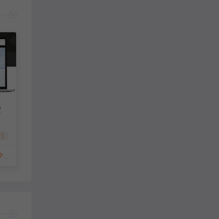
控
门
49