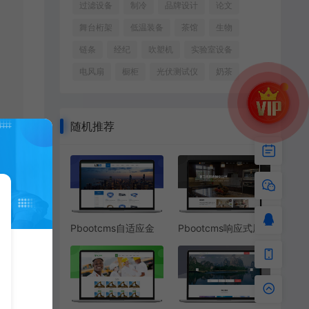
过滤设备
制冷
品牌设计
论文
舞台桁架
低温装备
茶馆
生物
链条
经纪
吹塑机
实验室设备
电风扇
橱柜
光伏测试仪
奶茶
随机推荐
Pbootcms自适应金
Pbootcms响应式厨
属软管五金制品网站
房橱柜网站模板
源码