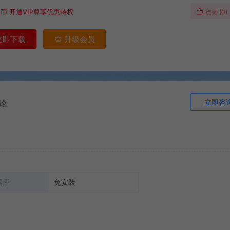
A币
开通VIP尊享优惠特权
点赞 (
0
)
立即下载
升级会员
立即咨
论
据库
免安装