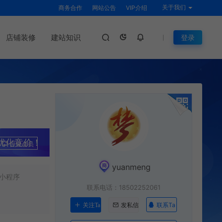
关于我们
商务合作
网站公告
VIP介绍
店铺装修
建站知识
登录
优化竞价！
升级会员
yuanmeng
小程序
联系电话：18502252061
联系Ta
关注Ta
发私信