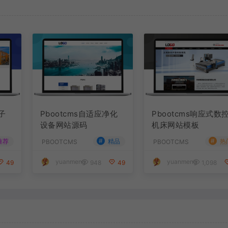
子
Pbootcms自适应净化
Pbootcms响应式数
设备网站源码
机床网站模板
#
#
推荐
精品
热
PBOOTCMS
PBOOTCMS
yuanmeng
yuanmeng
49
948
49
1,098