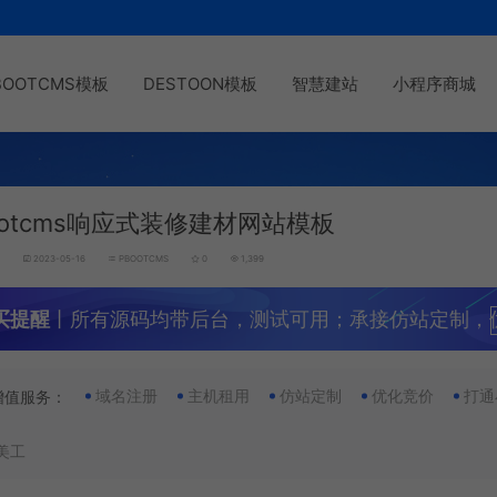
BOOTCMS模板
DESTOON模板
智慧建站
小程序商城
ootcms响应式装修建材网站模板
g
2023-05-16
PBOOTCMS
0
1,399
买提醒
丨所有源码均带后台，测试可用；承接仿站定制，
域名注册
主机租用
仿站定制
优化竞价
打通
增值服务：
美工