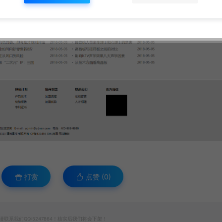
打赏
点赞 (
0
)
系我们QQ:5247864！核实后我们将会下架！