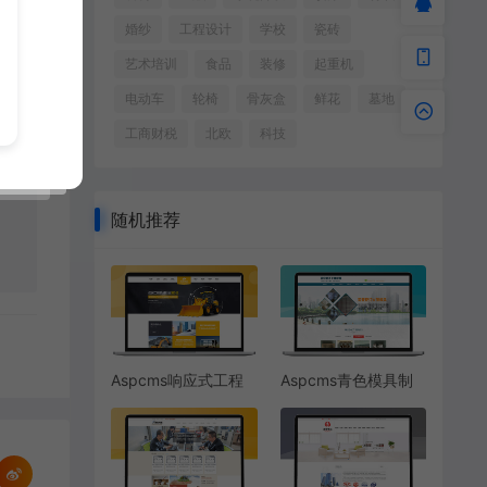
婚纱
工程设计
学校
瓷砖
艺术培训
食品
装修
起重机
电动车
轮椅
骨灰盒
鲜花
墓地
工商财税
北欧
科技
随机推荐
Aspcms响应式工程
Aspcms青色模具制
机械装载机网站模板
作