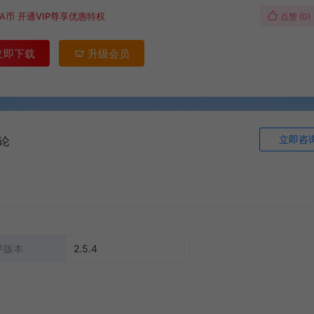
A币
开通VIP尊享优惠特权
点赞 (
0
)
立即下载
升级会员
立即咨
论
序版本
2.5.4