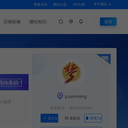
关于我们
商务合作
网站公告
VIP介绍
店铺装修
建站知识
登录
优化竞价！
升级会员
yuanmeng
小程序
联系电话：18502252061
联系Ta
关注Ta
发私信