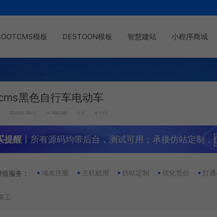
BOOTCMS模板
DESTOON模板
智慧建站
小程序商城
pcms黑色自行车电动车
g
2023-04-11
ASPCMS
0
1,511
买提醒
丨所有源码均带后台，测试可用；承接仿站定制，
域名注册
主机租用
仿站定制
优化竞价
打通
增值服务：
美工