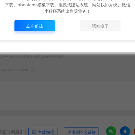
下载、pbootcms模板下载、拖拽式建站系统、网站快排系统、微信
小程序系统出售等业务！
立即前往
我知道了
打赏
点赞 (
0
)
系我们QQ:5247864！核实后我们将会下架！
.aspcms.com.cn/416.html
类互联网服务！
生成海报
复制本文链接