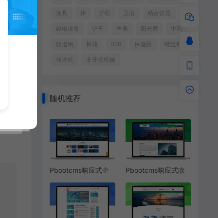
渔具
床
护栏
卫浴
精密仪器
磁电设备
铲车
医美
阳光房
中药
轨道钢
树脂
B2B
保健品
螺丝钉
传送机
非开挖机械
随机推荐
Pbootcms响应式企
Pbootcms响应式吹
业项目咨询管理网站
塑机塑料加工机器设
模板
备网站模板