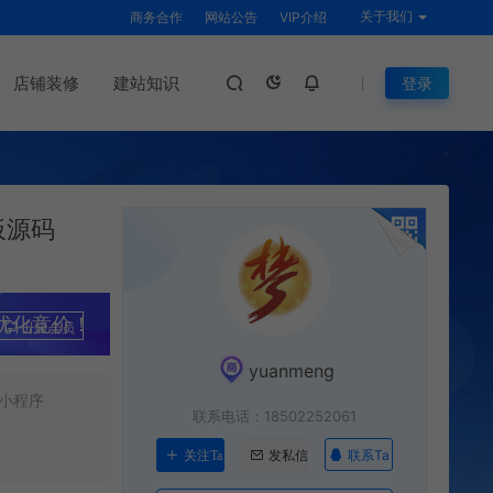
关于我们
商务合作
网站公告
VIP介绍
店铺装修
建站知识
登录
板源码
优化竞价！
升级会员
yuanmeng
小程序
联系电话：18502252061
联系Ta
关注Ta
发私信