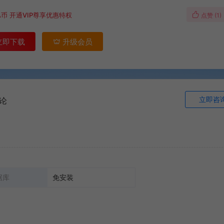
A币
开通VIP尊享优惠特权
点赞 (
1
)
立即下载
升级会员
立即咨
论
据库
免安装