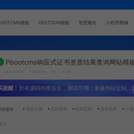
BOOTCMS模板
DESTOON模板
智慧建站
小程序商城
Pbootcms响应式证书资质结果查询网站模
新
g
2024-07-15
PBOOTCMS
0
1,657
买提醒
丨所有源码均带后台，测试可用；承接仿站定制，
域名注册
主机租用
仿站定制
优化竞价
打通
增值服务：
美工