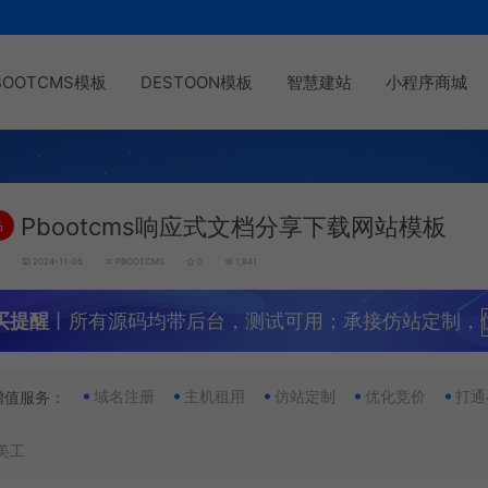
BOOTCMS模板
DESTOON模板
智慧建站
小程序商城
Pbootcms响应式文档分享下载网站模板
品
g
2024-11-05
PBOOTCMS
0
1,841
买提醒
丨所有源码均带后台，测试可用；承接仿站定制，
域名注册
主机租用
仿站定制
优化竞价
打通
增值服务：
美工