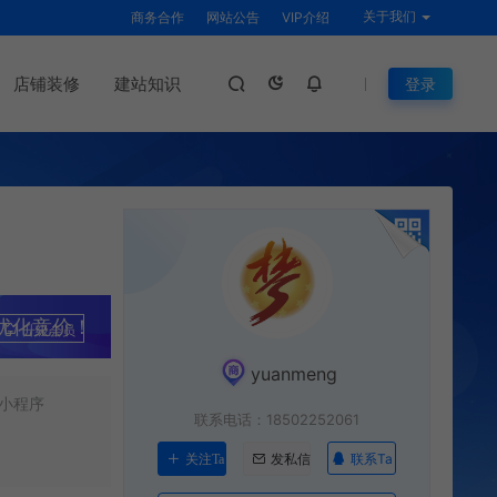
关于我们
商务合作
网站公告
VIP介绍
店铺装修
建站知识
登录
优化竞价！
升级会员
yuanmeng
小程序
联系电话：18502252061
联系Ta
关注Ta
发私信