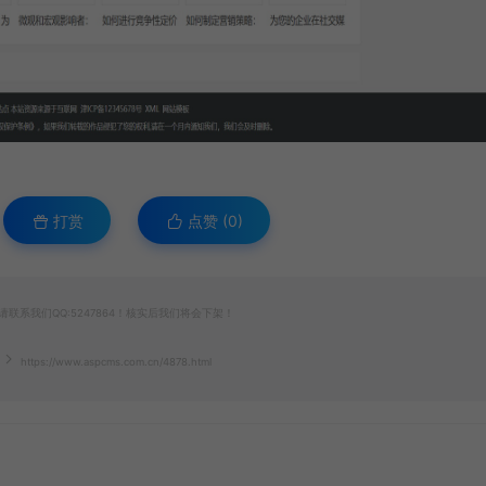
打赏
点赞 (
0
)
系我们QQ:5247864！核实后我们将会下架！
https://www.aspcms.com.cn/4878.html