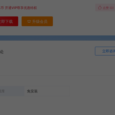
A币
开通VIP尊享优惠特权
点赞 (
0
)
立即下载
升级会员
立即咨
论
据库
免安装