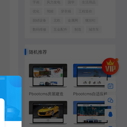
字画
风力发电
国学
生活用品
优化
驾校
穿衣镜
工程造价
脱硝设备
北欧
金属网
螺丝钉
数码维修
五金配件
制造
城市车
随机推荐
Pbootcms房屋建造
Pbootcms自适应机
设计网站模板
械设备轴承配件网站
模板