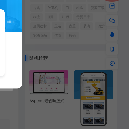
古典
传送机
门
轴承
资源下载
物流
摄影
注塑
母婴用品
金属建材
卫浴
古董
装潢
锅炉
宠物食品
仪表
数码
随机推荐
Aspcms粉色响应式
家政医疗陪护