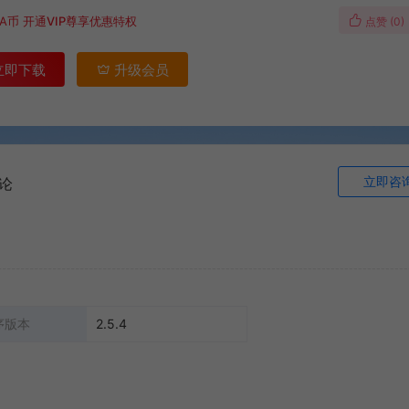
A币
开通VIP尊享优惠特权
点赞 (
0
)
立即下载
升级会员
立即咨
论
序版本
2.5.4