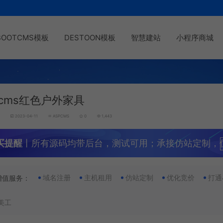
BOOTCMS模板
DESTOON模板
智慧建站
小程序商城
pcms红色户外家具
g
2023-04-11
ASPCMS
0
1,443
买提醒
丨所有源码均带后台，测试可用；承接仿站定制，
域名注册
主机租用
仿站定制
优化竞价
打通
增值服务：
美工