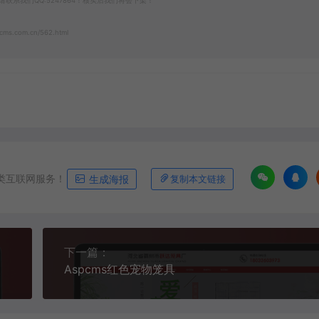
系我们QQ:5247864！核实后我们将会下架！
cms.com.cn/562.html
类互联网服务！
生成海报
复制本文链接
下一篇：
Aspcms红色宠物笼具