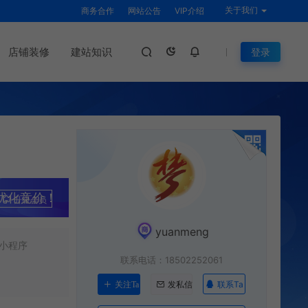
关于我们
商务合作
网站公告
VIP介绍
店铺装修
建站知识
登录
优化竞价！
升级会员
yuanmeng
小程序
联系电话：18502252061
联系Ta
关注Ta
发私信