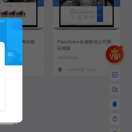
cms货物运输网站模
Pbootcms仓储物流公司网
站模板
S
PBOOTCMS
meng
yuanmeng
3年前
1,215
40
3年前
1,878
40