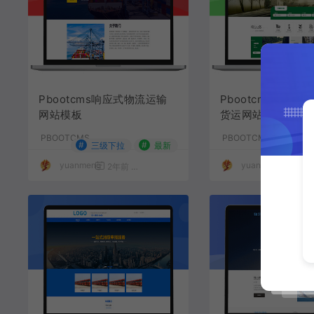
Pbootcms响应式物流运输
Pbootcms响应
网站模板
货运网站模板
PBOOTCMS
PBOOTCMS
#
#
三级下拉
最新
yuanmeng
yuanmeng
2年前
1,289
49
3年前