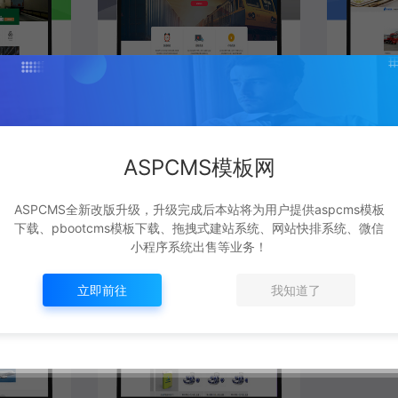
式快递物流
Pbootcms响应式国际货运
Pboot
空运海运网站模板
板
ASPCMS模板网
PBOOTCMS
PBOOTCM
ASPCMS全新改版升级，升级完成后本站将为用户提供aspcms模板
yuanmeng
yuan
1,146
50
3年前
1,352
50
下载、pbootcms模板下载、拖拽式建站系统、网站快排系统、微信
小程序系统出售等业务！
立即前往
我知道了