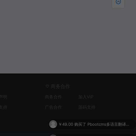
商务合作
声明
商务合作
加入VIP
支持
广告合作
源码支持
￥49.00
购买了
Pbootcms多语言翻译插件
￥38.00
购买了
Pbootcms多语言复制栏目内容插件