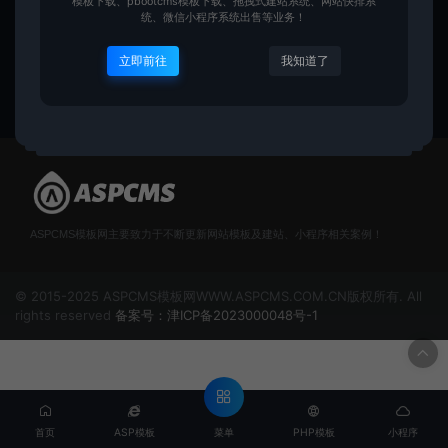
模板下载、pbootcms模板下载、拖拽式建站系统、网站快排系
站模板
文网站模板
统、微信小程序系统出售等业务！
PBOOTCMS
PBOOTCMS
立即前往
我知道了
yuanmeng
yuanmeng
49
49
ASPCMS模板网主要致力于不断更新网站模板及建站、小程序相关案例！
© 2015-2025 ASPCMS模板网WWW.ASPCMS.COM.CN版权所有. All
rights reserved
备案号：津ICP备2023000048号-1
菜单
首页
ASP模板
PHP模板
小程序