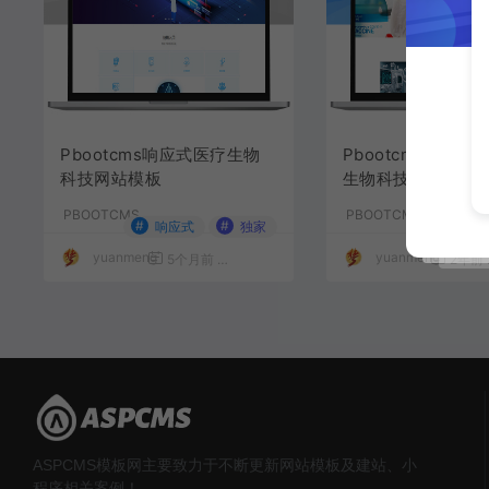
Pbootcms响应式医疗生物
Pbootcms响应
科技网站模板
生物科技网站源码
PBOOTCMS
PBOOTCMS
#
#
#
响应式
独家
英文
yuanmeng
yuanmeng
5个月前
469
100
2年前
ASPCMS模板网主要致力于不断更新网站模板及建站、小
程序相关案例！