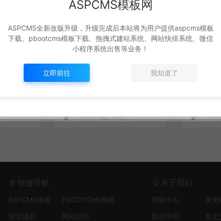
ASPCMS模板网
ASPCMS全新改版升级，升级完成后本站将为用户提供aspcms模板
下载、pbootcms模板下载、拖拽式建站系统、网站快排系统、微信
小程序系统出售等业务！
式医药化工
Pbootcms生物科技网站模
Pboot
立即前往
我知道了
板
司网站模
PBOOTCMS
PBOOTCM
#
推荐
yuanmeng
yuan
2,073
49
3年前
1,220
30
快捷导航
关于我们
ASPCMS模板
PBOOTCMS模板
帮助中心
免责
智慧建站
网站快排
版权声明
售后