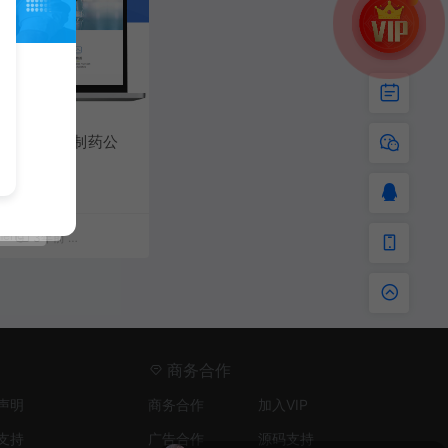
cms生物科技制药公
板
S
meng
3年前
1,650
30
商务合作
声明
商务合作
加入VIP
支持
广告合作
源码支持