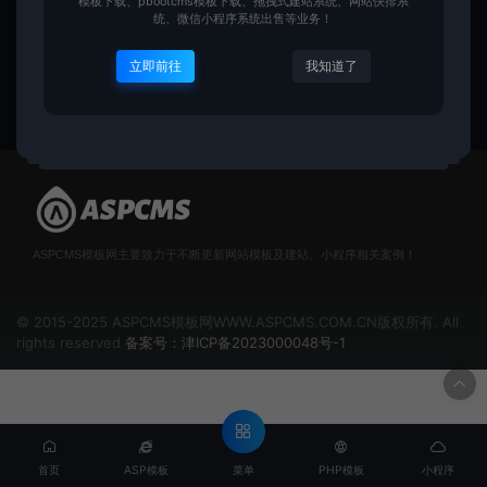
模板下载、pbootcms模板下载、拖拽式建站系统、网站快排系
统、微信小程序系统出售等业务！
PBOOTCMS
立即前往
我知道了
yuanmeng
40
ASPCMS模板网主要致力于不断更新网站模板及建站、小程序相关案例！
© 2015-2025 ASPCMS模板网WWW.ASPCMS.COM.CN版权所有. All
rights reserved
备案号：津ICP备2023000048号-1
菜单
首页
ASP模板
PHP模板
小程序