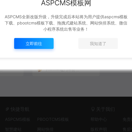
ASPCMS模板网
ASPCMS全新改版升级，升级完成后本站将为用户提供aspcms模板
下载、pbootcms模板下载、拖拽式建站系统、网站快排系统、微信
小程序系统出售等业务！
式茶具茶叶
Pbootcms茶叶茶具种植网
立即前往
我知道了
站模板
PBOOTCMS
yuanmeng
1,586
50
3年前
1,755
40
快捷导航
关于我们
ASPCMS模板
PBOOTCMS模板
帮助中心
免责
智慧建站
网站快排
版权声明
售后