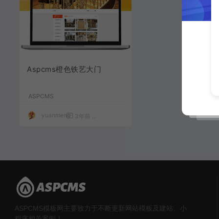
Aspcms橙色铁艺大门
ASPCMS
yuanmeng
3年前
1,643
9.9
ASPCMS模板网主要致力于不断更新网站模板及建站、小
程序相关案例！