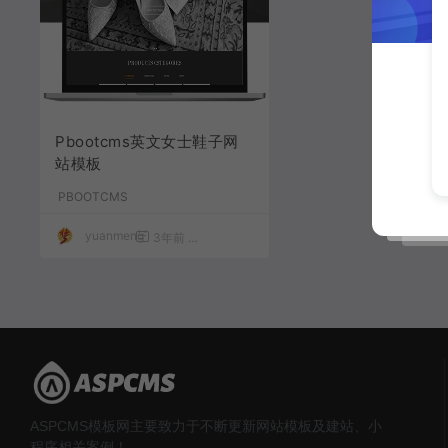
Pbootcms英文女士鞋子网
站模板
PBOOTCMS
yuanmeng
3年前
1,345
40
ASPCMS模板网主要致力于不断更新网站模板及建站、小
程序相关案例！