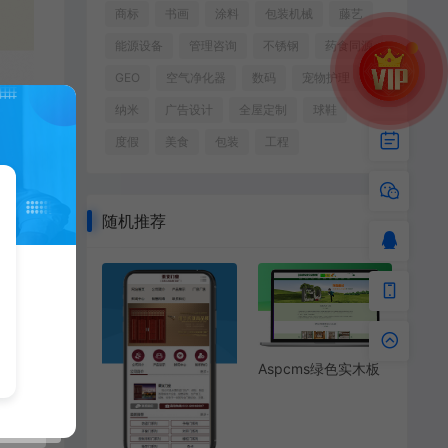
商标
书画
涂料
包装机械
藤艺
能源设备
管理咨询
不锈钢
药食同源
GEO
空气净化器
数码
宠物护理
纳米
广告设计
全屋定制
球鞋
度假
美食
包装
工程
随机推荐
Aspcms绿色实木板
生态板