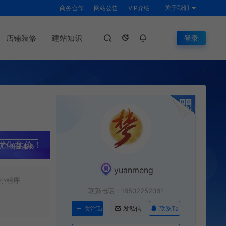
关于我们
商务合作
网站公告
VIP介绍
店铺装修
建站知识
登录
优化竞价！
升级会员
yuanmeng
小程序
联系电话：18502252061
联系Ta
关注Ta
发私信