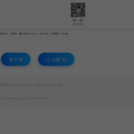
打赏
点赞 (
0
)
系我们QQ:5247864！核实后我们将会下架！
ps://www.aspcms.com.cn/1206.html