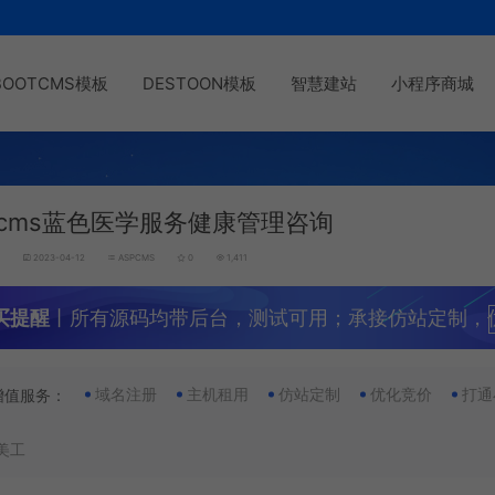
BOOTCMS模板
DESTOON模板
智慧建站
小程序商城
pcms蓝色医学服务健康管理咨询
g
2023-04-12
ASPCMS
0
1,411
买提醒
丨所有源码均带后台，测试可用；承接仿站定制，
域名注册
主机租用
仿站定制
优化竞价
打通
增值服务：
美工