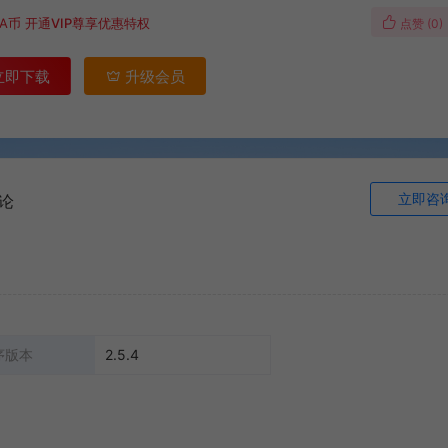
A币
开通VIP尊享优惠特权
点赞 (
0
)
立即下载
升级会员
立即咨
论
序版本
2.5.4