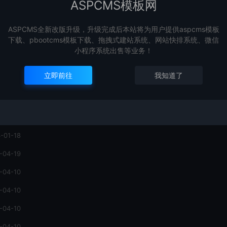
ASPCMS模板网
网站
Aspcms如何精简避免黑
Aspcms2.5版本如何
 v
客攻击？
级到2.7以上版本？
ASPCMS全新改版升级，升级完成后本站将为用户提供aspcms模板
ASPCMS知识
ASPCMS知识
下载、pbootcms模板下载、拖拽式建站系统、网站快排系统、微信
小程序系统出售等业务！
yuanmeng
yuanmeng
,073
3,586
3,
立即前往
我知道了
-01-18
-04-19
-04-10
-04-10
-04-10
-04-10