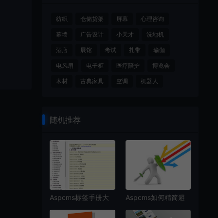
纺织
仓储货架
屏幕
心理咨询
幕墙
广告设计
小天才
洗地机
酒店
展馆
考试
扎带
瑜伽
电风扇
电子柜
医疗陪护
博览会
木材
古典家具
空调
机器人
随机推荐
Aspcms标签手册大
Aspcms如何精简避
全
免黑客攻击？