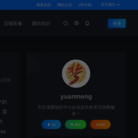
关于我们
商务合作
网站公告
VIP介绍
店铺装修
建站知识
登录
,839
yuanmeng
中的
为京津冀地区中小企业提供各类互联网服
，需
务！
的
QQ
微信
微博
es