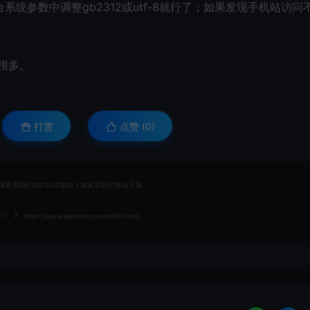
统参数中调整gb2312或utf-8就行了；如果发现手机站访问
是很多。
打赏
点赞 (
0
)
系我们QQ:5247864！核实后我们将会下架！
本？
https://www.aspcms.com.cn/191.html