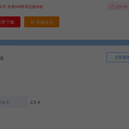
A币
开通VIP尊享优惠特权
点赞 (
0
)
立即下载
升级会员
立即咨
论
序版本
2.5.4