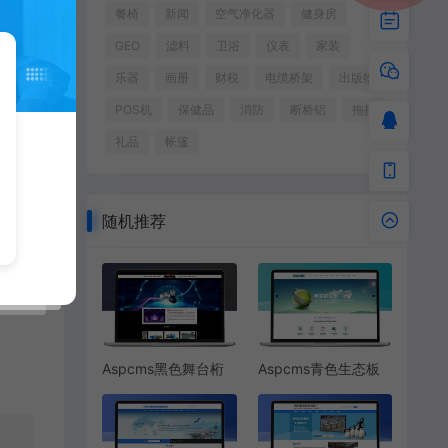
餐椅
新闻
空气净化器
健身房
GEO
滤料
卫浴
仪表
家装
乐器
画册
财税
电缆桥架
出版物
POS机
保健品
消防
断桥铝
拖把
礼品
帐篷
随机推荐
Aspcms黑色舞台桁
Aspcms青色生态板
架搭建
厂