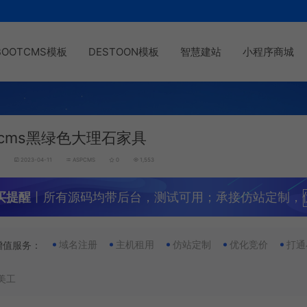
BOOTCMS模板
DESTOON模板
智慧建站
小程序商城
pcms黑绿色大理石家具
g
2023-04-11
ASPCMS
0
1,553
买提醒
丨所有源码均带后台，测试可用；承接仿站定制，
域名注册
主机租用
仿站定制
优化竞价
打通
增值服务：
美工