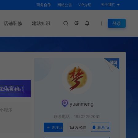
关于我们
商务合作
网站公告
VIP介绍
店铺装修
建站知识
登录
优化竞价！
升级会员
yuanmeng
小程序
联系电话：18502252061
联系Ta
关注Ta
发私信